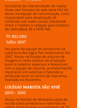
Assistente de interatividade do reality
show com formato de web série FAZ AE.
Atuou na equipe de comunicação, como
responsável pela atualização de
conteúdo nas redes sociais (Facebook,
Orkut e Twitter) e redação para boletins
de rádio (Beat 98 e MPB FM).
TV RECORD
Julho 2007
Fez parte da equipe de Jornalismo na
cobertura dos Jogos Pan-Americanos Rio
2007. Atuou na função de arquivo de
imagens e como auxiliar de produção
para os boletins especiais e telejornais
com a equipe de esporte, acompanhando
repórteres em externas e fazendo a
produção local no centro de imprensa,
montado no Riocentro.
COLÉGIO MARISTA SÃO JOSÉ
2003 - 2010
Atuou no Núcleo de Mídiaeducação da
escola como produtora e roteirista de
vídeos institucionais e programas de TV