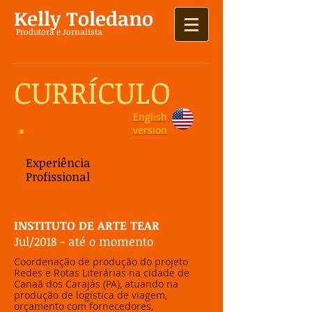
Kelly Toledano
Produtora e Jornalista
CURRÍCULO
English
version
Experiência
Profissional​
INSTITUTO DE ARTE TEAR
Jul/2018 - até o momento
Coordenação de produção do projeto
Redes e Rotas Literárias na cidade de
Canaã dos Carajás (PA), atuando na
produção de logística de viagem,
orçamento com fornecedores,